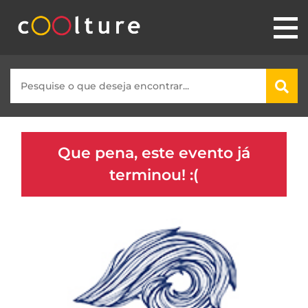
Que pena, este evento já
terminou! :(