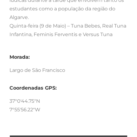
lúdicas durante a tarde que envolvem tanto os
estudantes como a população da região do
Algarve.
Quinta-feira (9 de Maio) – Tuna Bebes, Real Tuna
Infantina, Feminis Ferventis e Versus Tuna
Morada:
Largo de São Francisco
Coordenadas GPS:
37°0'44.75"N
7°55'56.22"W