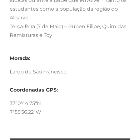
lúdicas durante a tarde que envolvem tanto os
estudantes como a população da região do
Algarve.
Terça-feira (7 de Maio) – Ruben Filipe, Quim das
Remisturas e Toy
Morada:
Largo de São Francisco
Coordenadas GPS:
37°0'44.75"N
7°55'56.22"W