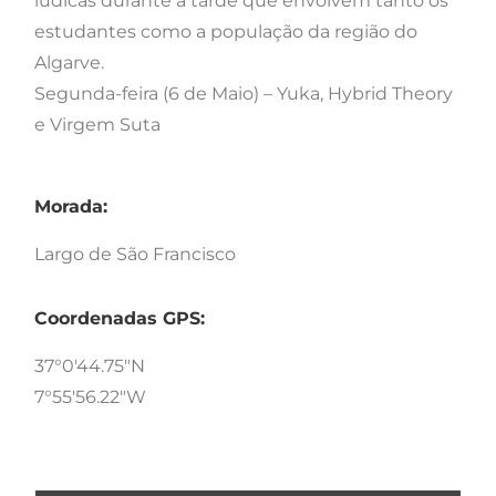
lúdicas durante a tarde que envolvem tanto os
estudantes como a população da região do
Algarve.
Segunda-feira (6 de Maio) – Yuka, Hybrid Theory
e Virgem Suta
Morada:
Largo de São Francisco
Coordenadas GPS:
37°0'44.75"N
7°55'56.22"W