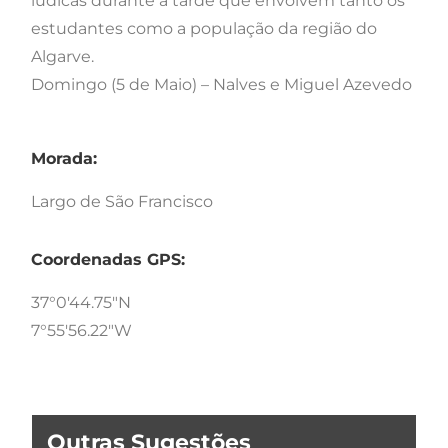
lúdicas durante a tarde que envolvem tanto os
estudantes como a população da região do
Algarve.
Domingo (5 de Maio) – Nalves e Miguel Azevedo
Morada:
Largo de São Francisco
Coordenadas GPS:
37°0'44.75"N
7°55'56.22"W
Outras Sugestões