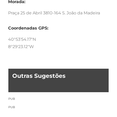
Morada:
Praça 25 de Abril 3810-164 S. João da Madeira
Coordenadas GPS:
40°53'54.17"N
8°29'23.12"W
Outras Sugestões
PUB
PUB