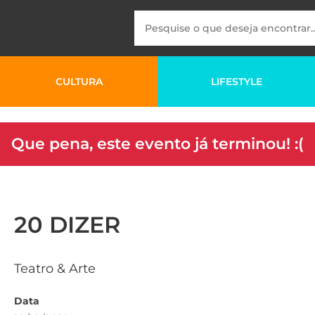
CULTURA
LIFESTYLE
Que pena, este evento já terminou! :(
20 DIZER
Teatro & Arte
Data