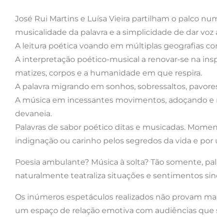
José Rui Martins e Luísa Vieira partilham o palco n
musicalidade da palavra e a simplicidade de dar voz
A leitura poética voando em múltiplas geografias 
A interpretação poético-musical a renovar-se na ins
matizes, corpos e a humanidade em que respira.
A palavra migrando em sonhos, sobressaltos, pavores
A música em incessantes movimentos, adoçando e res
devaneia.
Palavras de sabor poético ditas e musicadas. Mome
indignação ou carinho pelos segredos da vida e por
Poesia ambulante? Música à solta? Tão somente, pa
naturalmente teatraliza situações e sentimentos si
Os inúmeros espetáculos realizados não provam mais
um espaço de relação emotiva com audiências que 