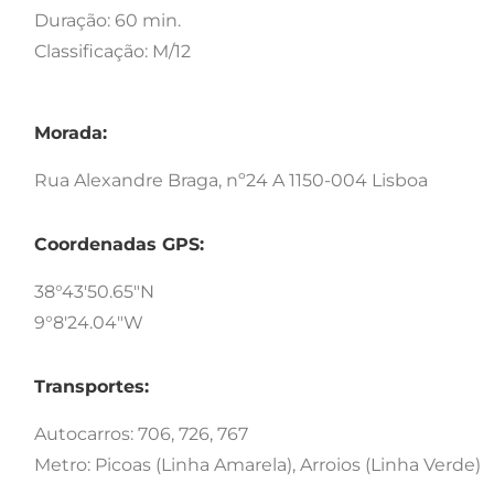
Duração: 60 min.
Classificação: M/12
Morada:
Rua Alexandre Braga, nº24 A 1150-004 Lisboa
Coordenadas GPS:
38°43'50.65"N
9°8'24.04"W
Transportes:
Autocarros: 706, 726, 767
Metro: Picoas (Linha Amarela), Arroios (Linha Verde)