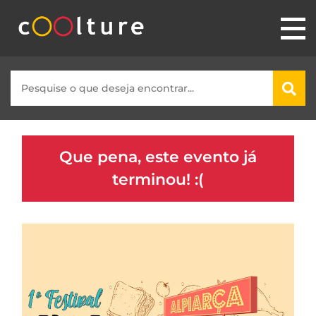
Que pena, este evento já
terminou! :(