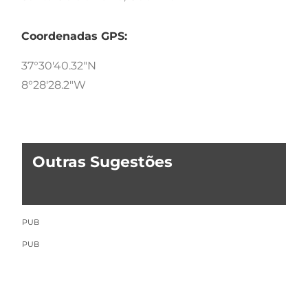
Coordenadas GPS:
37°30'40.32"N
8°28'28.2"W
Outras Sugestões
PUB
PUB