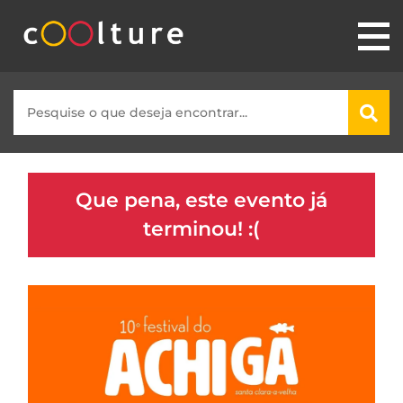
Que pena, este evento já
terminou! :(