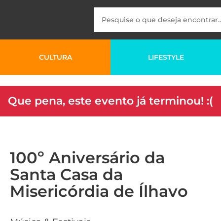
CULTURA
LIFESTYLE
Que pena, este evento já terminou! :(
100º Aniversário da
Santa Casa da
Misericórdia de Ílhavo