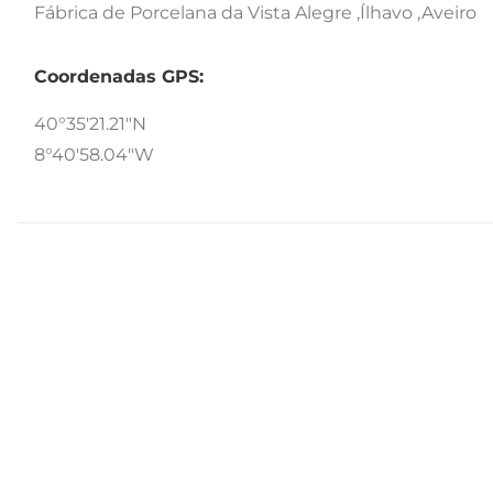
Fábrica de Porcelana da Vista Alegre ,Ílhavo ,Aveiro
Coordenadas GPS:
40°35'21.21"N
8°40'58.04"W