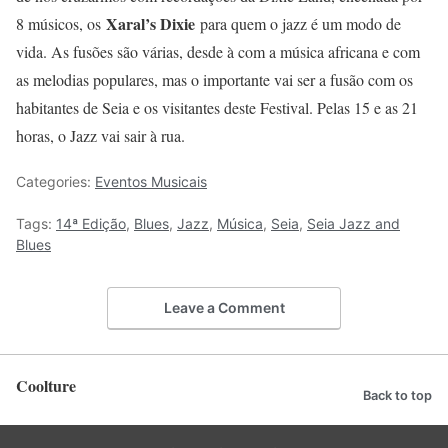
Xaral’s Dixie
8 músicos, os
para quem o jazz é um modo de
vida. As fusões são várias, desde à com a música africana e com
as melodias populares, mas o importante vai ser a fusão com os
habitantes de Seia e os visitantes deste Festival. Pelas 15 e as 21
horas, o Jazz vai sair à rua.
Categories:
Eventos Musicais
Tags:
14ª Edição
,
Blues
,
Jazz
,
Música
,
Seia
,
Seia Jazz and
Blues
Leave a Comment
Coolture
Back to top