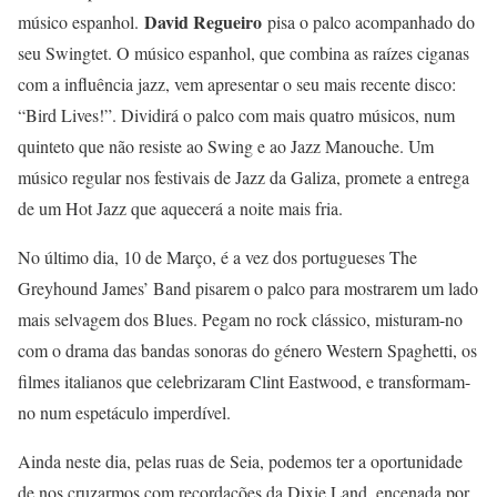
David Regueiro
músico espanhol.
pisa o palco acompanhado do
seu Swingtet. O músico espanhol, que combina as raízes ciganas
com a influência jazz, vem apresentar o seu mais recente disco:
“Bird Lives!”. Dividirá o palco com mais quatro músicos, num
quinteto que não resiste ao Swing e ao Jazz Manouche. Um
músico regular nos festivais de Jazz da Galiza, promete a entrega
de um Hot Jazz que aquecerá a noite mais fria.
No último dia, 10 de Março, é a vez dos portugueses The
Greyhound James’ Band pisarem o palco para mostrarem um lado
mais selvagem dos Blues. Pegam no rock clássico, misturam-no
com o drama das bandas sonoras do género Western Spaghetti, os
filmes italianos que celebrizaram Clint Eastwood, e transformam-
no num espetáculo imperdível.
Ainda neste dia, pelas ruas de Seia, podemos ter a oportunidade
de nos cruzarmos com recordações da Dixie Land, encenada por