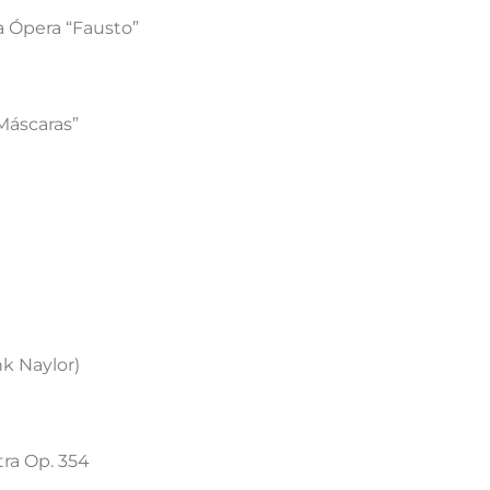
a Ópera “Fausto”
Máscaras”
nk Naylor)
tra Op. 354