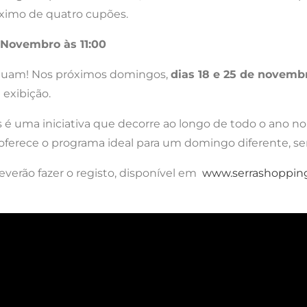
ximo de quatro cupões.
e Novembro às 11:00
tinuam! Nos próximos domingos,
dias 18 e 25 de novemb
exibição.
 é uma iniciativa que decorre ao longo de todo o ano n
tiva oferece o programa ideal para um domingo diferente,
deverão fazer o registo, disponível em
www.serrashoppin