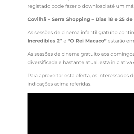
registado pode fazer o download até um má
Covilhã – Serra Shopping – Dias 18 e 25 d
As sessões de cinema infantil gratuito con
Incredibles 2”
e
“O Rei Macaco”
estarão em 
As sessões de cinema gratuito aos domingos
diversificada e bastante atual, esta inicia
Para aproveitar esta oferta, os interessados 
indicações acima referidas.