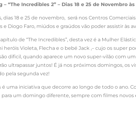
 – “The Incredibles 2” – Dias 18 e 25 de Novembro às 
, dias 18 e 25 de novembro, será nos Centros Comerciais
 e Diogo Faro, miúdos e graúdos vão poder assistir às ave
ítulo de “The Incredibles”, desta vez é a Mulher Elástica
 heróis Violeta, Flecha e o bebé Jack ,– cujo os super po
ão dificil, quando aparece um novo super-vilão com um
o ultrapassar juntos! É já nos próximos domingos, os visi
ndo pela segunda vez!
é uma iniciativa que decorre ao longo de todo o ano. C
deal para um domingo diferente, sempre com filmes novos