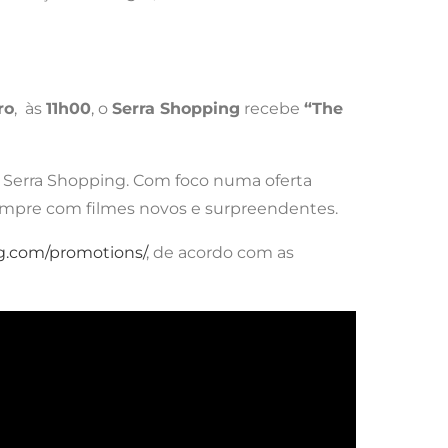
ro
, às
11h00
, o
Serra Shopping
recebe
“The
o Serra Shopping. Com foco numa oferta
 sempre com filmes novos e surpreendentes.
g.com/promotions/
, de acordo com as