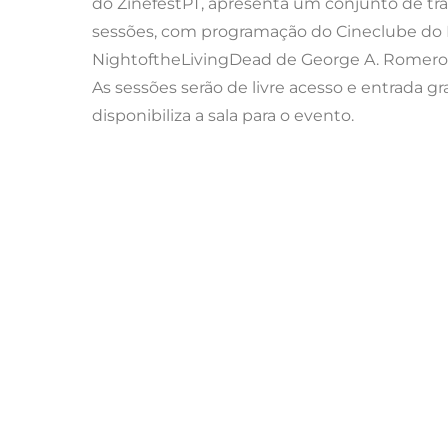
do ZinefestPT, apresenta um conjunto de tr
sessões, com programação do Cineclube do P
NightoftheLivingDead de George A. Romero
As sessões serão de livre acesso e entrada g
disponibiliza a sala para o evento.