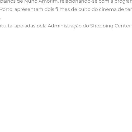
abalhos de Nuno Amorim, relacionando-se com a programaç
orto, apresentam dois filmes de culto do cinema de te
.
ratuita, apoiadas pela Administração do Shopping Center 