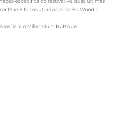
ão específica do festival. As duas últimas
rror Plan 9 formouterSpace de Ed Wood e
Brasília, e o Millennium BCP que