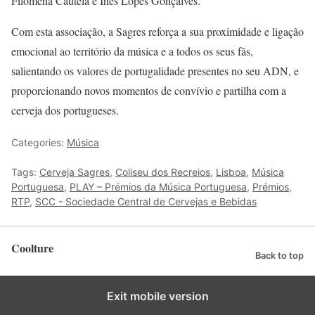
Filomena Cautela e Inês Lopes Gonçalves.
Com esta associação, a Sagres reforça a sua proximidade e ligação
emocional ao território da música e a todos os seus fãs,
salientando os valores de portugalidade presentes no seu ADN, e
proporcionando novos momentos de convívio e partilha com a
cerveja dos portugueses.
Categories:
Música
Tags:
Cerveja Sagres
,
Coliseu dos Recreios
,
Lisboa
,
Música
Portuguesa
,
PLAY – Prémios da Música Portuguesa
,
Prémios
,
RTP
,
SCC - Sociedade Central de Cervejas e Bebidas
Coolture
Back to top
Exit mobile version