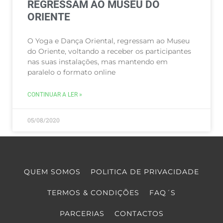
REGRESSAM AO MUSEU DO
ORIENTE
O Yoga e Dança Oriental, regressam ao Museu
do Oriente, voltando a receber os participantes
nas suas instalações, mas mantendo em
paralelo o formato online
CONTINUAR A LER »
05/08/2020
QUEM SOMOS
POLITICA DE PRIVACIDADE
TERMOS & CONDIÇÕES
FAQ´S
PARCERIAS
CONTACTOS