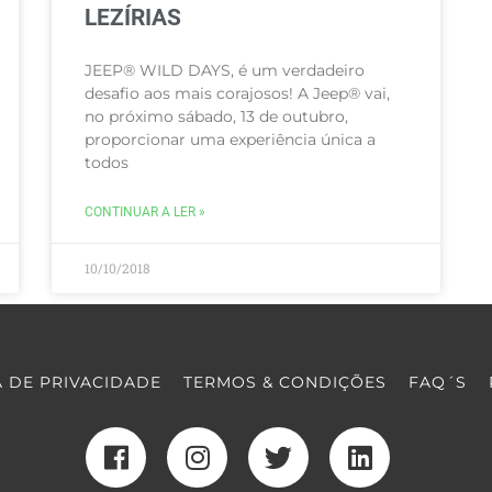
LEZÍRIAS
JEEP® WILD DAYS, é um verdadeiro
desafio aos mais corajosos! A Jeep® vai,
no próximo sábado, 13 de outubro,
proporcionar uma experiência única a
todos
CONTINUAR A LER »
10/10/2018
A DE PRIVACIDADE
TERMOS & CONDIÇÕES
FAQ´S