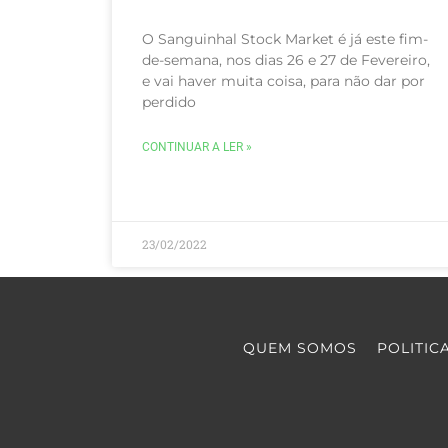
O Sanguinhal Stock Market é já este fim-
de-semana, nos dias 26 e 27 de Fevereiro,
e vai haver muita coisa, para não dar por
perdido
CONTINUAR A LER »
23/02/2022
QUEM SOMOS
POLITIC