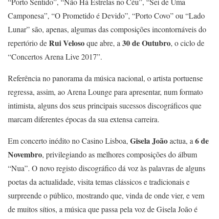
“Porto Sentido”, “Não Há Estrelas no Céu”, “Sei de Uma
Camponesa”, “O Prometido é Devido”, “Porto Covo” ou “Lado
Lunar” são, apenas, algumas das composições incontornáveis do
Rui Veloso
30 de Outubro
repertório de
que abre, a
, o ciclo de
“Concertos Arena Live 2017”.
Referência no panorama da música nacional, o artista portuense
regressa, assim, ao Arena Lounge para apresentar, num formato
intimista, alguns dos seus principais sucessos discográficos que
marcam diferentes épocas da sua extensa carreira.
Gisela João
6 de
Em concerto inédito no Casino Lisboa,
actua, a
Novembro
, privilegiando as melhores composições do álbum
“Nua”. O novo registo discográfico dá voz às palavras de alguns
poetas da actualidade, visita temas clássicos e tradicionais e
surpreende o público, mostrando que, vinda de onde vier, e vem
de muitos sítios, a música que passa pela voz de Gisela João é