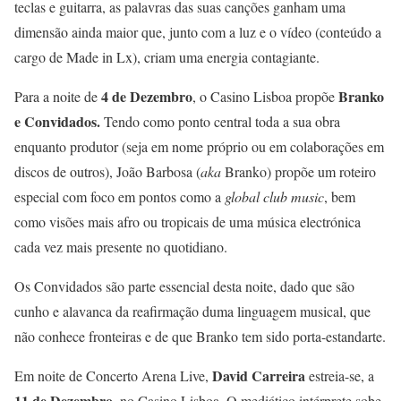
teclas e guitarra, as palavras das suas canções ganham uma
dimensão ainda maior que, junto com a luz e o vídeo (conteúdo a
cargo de Made in Lx), criam uma energia contagiante.
4 de Dezembro
Branko
Para a noite de
, o Casino Lisboa propõe
e Convidados.
Tendo como ponto central toda a sua obra
enquanto produtor (seja em nome próprio ou em colaborações em
discos de outros), João Barbosa (
aka
Branko) propõe um roteiro
especial com foco em pontos como a
global club music
, bem
como visões mais afro ou tropicais de uma música electrónica
cada vez mais presente no quotidiano.
Os Convidados são parte essencial desta noite, dado que são
cunho e alavanca da reafirmação duma linguagem musical, que
não conhece fronteiras e de que Branko tem sido porta-estandarte.
David Carreira
Em noite de Concerto Arena Live,
estreia-se, a
11 de Dezembro
, no Casino Lisboa. O mediático intérprete sobe