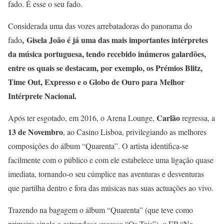
fado. É esse o seu fado.
Considerada uma das vozes arrebatadoras do panorama do
,
Gisela João é já uma das mais importantes intérpretes
fado
da música portuguesa, tendo recebido inúmeros galardões,
entre os quais se destacam, por exemplo, os Prémios Blitz,
Time Out, Expresso e o Globo de Ouro para Melhor
Intérprete Nacional.
Carlão
Após ter esgotado, em 2016, o Arena Lounge,
regressa, a
13 de Novembro
, ao Casino Lisboa, privilegiando as melhores
composições do álbum “Quarenta”. O artista identifica-se
facilmente com o público e com ele estabelece uma ligação quase
imediata, tornando-o seu cúmplice nas aventuras e desventuras
que partilha dentro e fora das músicas nas suas actuações ao vivo.
Trazendo na bagagem o álbum “Quarenta” (que teve como
primeiro single o estrondoso sucesso “Os Tais”), o EP “Na