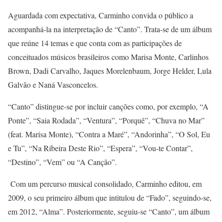
Aguardada com expectativa, Carminho convida o público a
acompanhá-la na interpretação de “Canto”. Trata-se de um álbum
que reúne 14 temas e que conta com as participações de
conceituados músicos brasileiros como Marisa Monte, Carlinhos
Brown, Dadi Carvalho, Jaques Morelenbaum, Jorge Helder, Lula
Galvão e Naná Vasconcelos.
“Canto” distingue-se por incluir canções como, por exemplo, “A
Ponte”, “Saia Rodada”, “Ventura”, “Porquê”, “Chuva no Mar”
(feat. Marisa Monte), “Contra a Maré”, “Andorinha”, “O Sol, Eu
e Tu”, “Na Ribeira Deste Rio”, “Espera”, “Vou-te Contar”,
“Destino”, “Vem” ou “A Canção”.
Com um percurso musical consolidado, Carminho editou, em
2009, o seu primeiro álbum que intitulou de “Fado”, seguindo-se,
em 2012, “Alma”. Posteriormente, seguiu-se “Canto”, um álbum