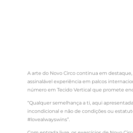
A arte do Novo Circo continua em destaque
assinalável experiência em palcos internacio
número em Tecido Vertical que promete encan
“Qualquer semelhança a ti, aqui apresenta
incondicional e não de condições ou estatuto
#lovealwayswins”.
Com entrada livre, os exercícios de Novo Ci