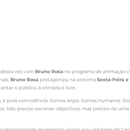
, desta vez com
Bruno Rosa
no programa de animação cu
nais,
Bruno Rosa
protagoniza, na próxima
Sexta-Feira e
tar o público. A entrada é livre.
da, é pura coincidência. Somos anjos. Somos humanos. 
s. Não preciso escrever objectivos, mas preciso de uma 
rco proporcionam momentos únicos aos visitantes do Casi