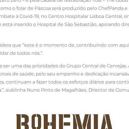
Zero Zero – e pela cadeia de restauração TGB – The Goo
 como o folar de Páscoa será produzido pelo ChefPanda e 
ate à Covid-19, no Centro Hospitalar Lisboa Central, ond
 está inserido o Hospital de São Sebastião, apoiando di
nsidera que “este é o momento de, contribuindo com aqu
dar de todos nós.”.
a ser uma das prioridades do Grupo Central de Cervejas.
ionais de saúde, pelo seu empenho e dedicação incansáv
 continuam a fazer todos os esforços diários para cont
a.”, sublinha Nuno Pinto de Magalhães, Director de Comu