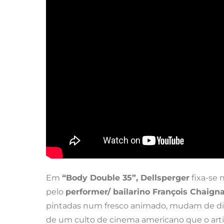
Em
“Body Double 35”, Dellsperger
fixa-se
pelo
performer/ bailarino François Chaign
pintadas num fresco animado, mudam de dimen
de um culto de cinema americano que o artis