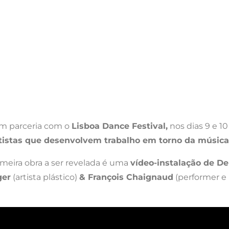
m parceria com o
Lisboa Dance Festival,
nos dias 9 e 1
tistas que desenvolvem trabalho em torno da música
rimeira obra a ser revelada é uma
vídeo-instalação de De
ger
(artista plástico)
& François Chaignaud
(performer e 