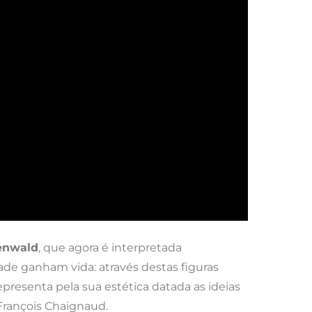
enwald
, que agora é interpretada
de ganham vida: através destas figuras
resenta pela sua estética datada as ideias
François Chaignaud.