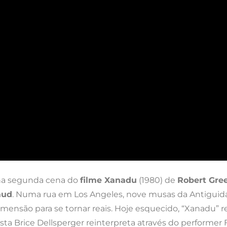
 na segunda cena do
filme Xanadu
(1980) de
Robert Gre
aud
. Numa rua em Los Angeles, nove musas da Antiguida
são para se tornar reais. Hoje esquecido, “Xanadu” rep
ta Brice Dellsperger reinterpreta através do performer 