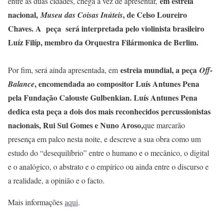
em estreia
entre as duas cidades, chega a vez de apresentar,
nacional,
, de Celso Loureiro
Museu das Coisas Inúteis
Chaves. A peça será interpretada pelo violinista brasileiro
Luíz Filíp, membro da Orquestra Filármonica de Berlim.
estreia mundial, a peça
Por fim, será ainda apresentada, em
Off-
, encomendada ao compositor Luís Antunes Pena
Balance
pela Fundação Calouste Gulbenkian. Luís Antunes Pena
dedica esta peça a dois dos mais reconhecidos percussionistas
nacionais, Rui Sul Gomes e Nuno Aroso,
que marcarão
presença em palco nesta noite, e descreve a sua obra como um
estudo do “desequilíbrio” entre o humano e o mecânico, o digital
e o analógico, o abstrato e o empírico ou ainda entre o discurso e
a realidade, a opinião e o facto.
Mais informações
aqui
.