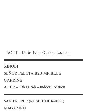
ACT 1 – 15h às 19h – Outdoor Location
▬▬▬▬▬▬▬▬▬▬▬▬▬▬▬▬▬▬▬▬
XINOBI
SEÑOR PELOTA B2B MR.BLUE
GARRINE
ACT 2 – 19h às 24h – Indoor Location
▬▬▬▬▬▬▬▬▬▬▬▬▬▬▬▬▬▬▬▬
SAN PROPER (RUSH HOUR-HOL)
MAGAZINO