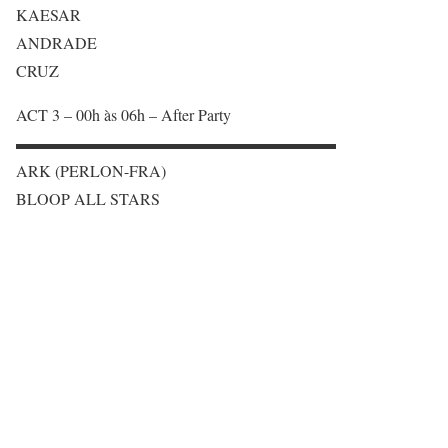
KAESAR
ANDRADE
CRUZ
ACT 3 – 00h às 06h – After Party
▬▬▬▬▬▬▬▬▬▬▬▬▬▬▬▬▬▬▬▬
ARK (PERLON-FRA)
BLOOP ALL STARS