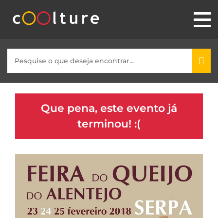
Que pena, este evento já
terminou! :(