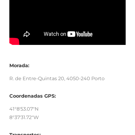
Morada:
R. de Entre-Quintas 20, 4050-240 Porto
Coordenadas GPS:
41°8'53.07"N
8°37'31.72"W
Transportes: