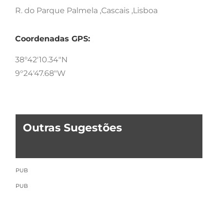
R. do Parque Palmela ,Cascais ,Lisboa
Coordenadas GPS:
38°42'10.34"N
9°24'47.68"W
Outras Sugestões
PUB
PUB