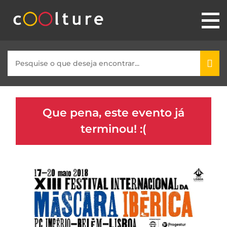
Que pena, este evento já
terminou! :(