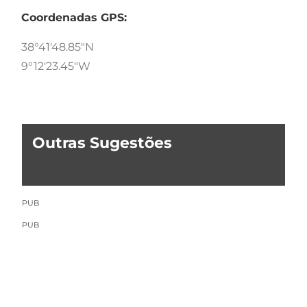
Coordenadas GPS:
38°41'48.85"N
9°12'23.45"W
Outras Sugestões
PUB
PUB