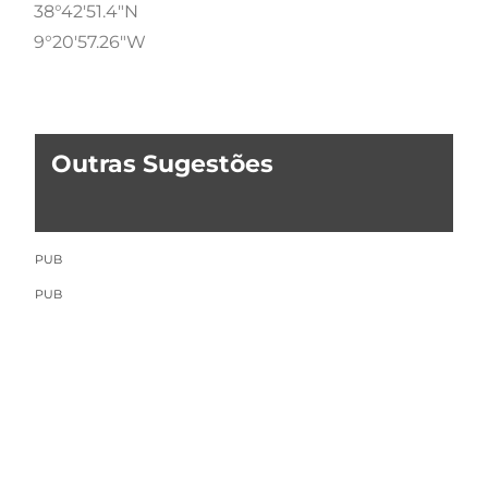
38°42'51.4"N
9°20'57.26"W
Outras Sugestões
PUB
PUB