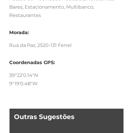
Bares, Estacionamento, Multibanco,
Restaurantes
Morada:
Rua da Paz, 2520-131 Ferrel
Coordenadas GPS:
39°22'0.14"N
9°19'0.48"W
Outras Sugestões