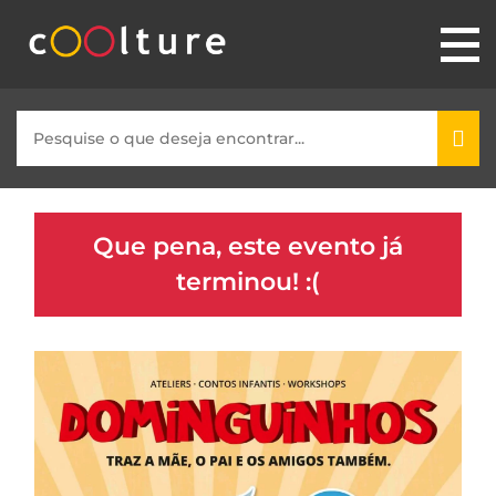
Que pena, este evento já
terminou! :(