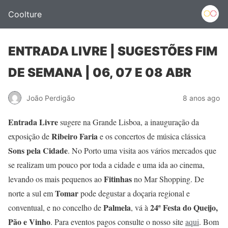
Coolture
ENTRADA LIVRE | SUGESTÕES FIM
DE SEMANA | 06, 07 E 08 ABR
João Perdigão
8 anos ago
Entrada Livre
sugere na Grande Lisboa, a inauguração da
Ribeiro Faria
exposição de
e os concertos de música clássica
Sons pela Cidade
. No Porto uma visita aos vários mercados que
se realizam um pouco por toda a cidade e uma ida ao cinema,
Fitinhas
levando os mais pequenos ao
no Mar Shopping. De
Tomar
norte a sul em
pode degustar a doçaria regional e
Palmela
24ª Festa do Queijo,
conventual, e no concelho de
, vá à
Pão e Vinho
. Para eventos pagos consulte o nosso site
aqui
. Bom