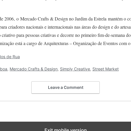
de 2006, o Mercado Crafts & Design no Jardim da Estrela mantém o c
ra criadores nacionais e internacionais nas áreas do design e do arte
riativo para pessoas criativas e decorre no primeiro fim-de-semana do
anização está a cargo de Arquitexturas – Organização de Eventos com o
dos de Rua
sboa
,
Mercado Crafts & Design
,
Simply Creative
,
Street Market
Leave a Comment
Exit mobile version