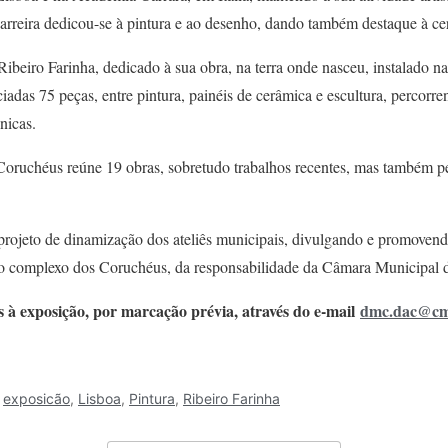
carreira dedicou-se à pintura e ao desenho, dando também destaque à ce
ibeiro Farinha, dedicado à sua obra, na terra onde nasceu, instalado na
iadas 75 peças, entre pintura, painéis de cerâmica e escultura, percorre
nicas.
oruchéus reúne 19 obras, sobretudo trabalhos recentes, mas também peç
o projeto de dinamização dos ateliês municipais, divulgando e promovendo 
no complexo dos Coruchéus, da responsabilidade da Câmara Municipal 
as à exposição, por marcação prévia, através do e-mail
dmc.dac@cm-
,
exposicão
,
Lisboa
,
Pintura
,
Ribeiro Farinha