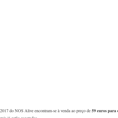
59 euros para o
de 2017 do NOS Alive encontram-se à venda ao preço de
erais já estão esgotados.