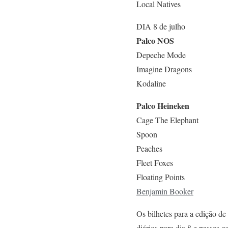
Local Natives
DIA 8 de julho
Palco NOS
Depeche Mode
Imagine Dragons
Kodaline
Palco Heineken
Cage The Elephant
Spoon
Peaches
Fleet Foxes
Floating Points
Benjamin Booker
Os bilhetes para a edição 
diários para dia 8 e passes g