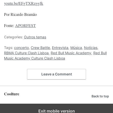
youtu.be/EFgTXRzggJk
Por Ricardo Bramão
Fonte:
APORFEST
Categories:
Outros temas
Tags:
concerto
,
Crew Battle
,
Entrevista
,
Música
,
Notícias
,
RBMA Culture Clash Lisboa
,
Red Bull Music Academy
,
Red Bull
Music Academy Culture Clash Lisboa
Leave a Comment
Coolture
Back to top
Exit mobile version