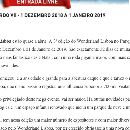
isboa
Parq
estão quase a abrir! A 3ª edição do Wonderland Lisboa no
de Dezembro a 01 de Janeiro de 2019. São exactamente 32 dias de muita 
o mais fantástico deste Natal, com uma roda gigante maior, com mais c
 novidades.
omeçou, e a ansiedade é grande para a abertura daquele que é talvez o
a, que o ano passado registou uma afluência superior a 700 mil visitan
 privilegiado deste mega evento, vai ser maior. Há outras novidades pa
ógica e um espaço infantil renovado que inclui um parque de neve e u
 tem nesta edição um maior número de expositores e com maior diversi
ado pelo Wonderland Lisboa, por ter crescido obrigasse a uma nova co