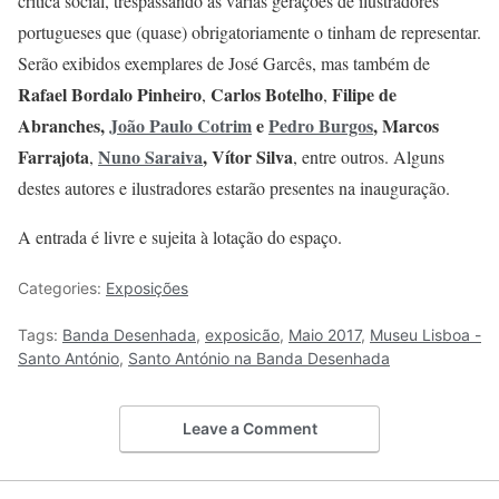
crítica social, trespassando as várias gerações de ilustradores
portugueses que (quase) obrigatoriamente o tinham de representar.
Serão exibidos exemplares de José Garcês, mas também de
Rafael Bordalo Pinheiro
Carlos Botelho
Filipe de
,
,
Abranches,
João Paulo Cotrim
e
Pedro Burgos
, Marcos
Farrajota
Nuno Saraiva
, Vítor Silva
,
, entre outros. Alguns
destes autores e ilustradores estarão presentes na inauguração.
A entrada é livre e sujeita à lotação do espaço.
Categories:
Exposições
Tags:
Banda Desenhada
,
exposicão
,
Maio 2017
,
Museu Lisboa -
Santo António
,
Santo António na Banda Desenhada
Leave a Comment