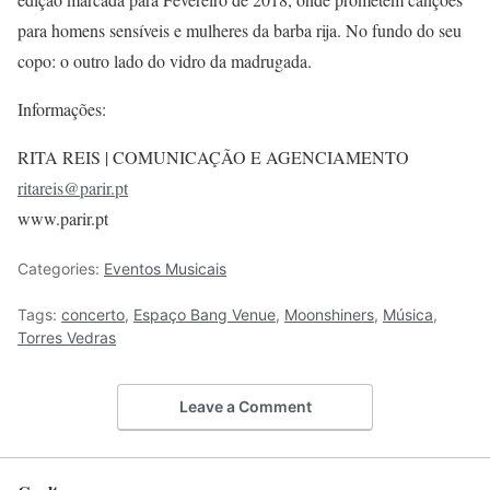
para homens sensíveis e mulheres da barba rija. No fundo do seu
copo: o outro lado do vidro da madrugada.
Informações:
RITA REIS | COMUNICAÇÃO E AGENCIAMENTO
ritareis@parir.pt
www.parir.pt
Categories:
Eventos Musicais
Tags:
concerto
,
Espaço Bang Venue
,
Moonshiners
,
Música
,
Torres Vedras
Leave a Comment