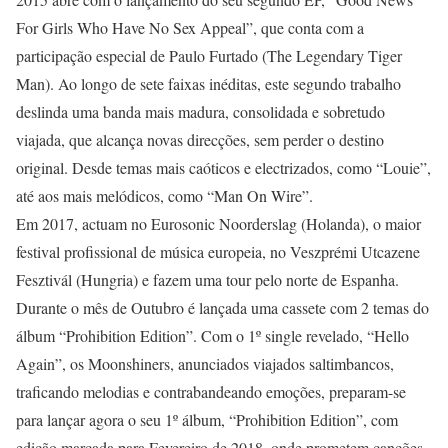
For Girls Who Have No Sex Appeal”, que conta com a
participação especial de Paulo Furtado (The Legendary Tiger
Man). Ao longo de sete faixas inéditas, este segundo trabalho
deslinda uma banda mais madura, consolidada e sobretudo
viajada, que alcança novas direcções, sem perder o destino
original. Desde temas mais caóticos e electrizados, como “Louie”,
até aos mais melódicos, como “Man On Wire”.
Em 2017, actuam no Eurosonic Noorderslag (Holanda), o maior
festival profissional de música europeia, no Veszprémi Utcazene
Fesztivál (Hungria) e fazem uma tour pelo norte de Espanha.
Durante o mês de Outubro é lançada uma cassete com 2 temas do
álbum “Prohibition Edition”. Com o 1º single revelado, “Hello
Again”, os Moonshiners, anunciados viajados saltimbancos,
traficando melodias e contrabandeando emoções, preparam-se
para lançar agora o seu 1º álbum, “Prohibition Edition”, com
edição marcada para Fevereiro de 2018, onde prometem canções