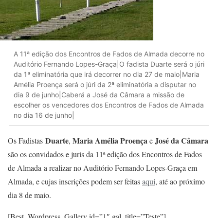
A 11ª edição dos Encontros de Fados de Almada decorre no
Auditório Fernando Lopes-Graça|O fadista Duarte será o júri
da 1ª eliminatória que irá decorrer no dia 27 de maio|Maria
Amélia Proença será o júri da 2ª eliminatória a disputar no
dia 9 de junho|Caberá a José da Câmara a missão de
escolher os vencedores dos Encontros de Fados de Almada
no dia 16 de junho|
Duarte
Maria Amélia Proença
José da Câmara
Os Fadistas
,
e
são os convidados e juris da 11ª edição dos Encontros de Fados
de Almada a realizar no Auditório Fernando Lopes-Graça em
Almada, e cujas inscrições podem ser feitas
aqui
, até ao próximo
dia 8 de maio.
[Best_Wordpress_Gallery id=”1″ gal_title=”Teste”]