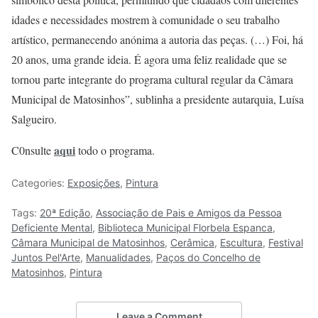
idades e necessidades mostrem à comunidade o seu trabalho
artístico, permanecendo anónima a autoria das peças. (…) Foi, há
20 anos, uma grande ideia. É agora uma feliz realidade que se
tornou parte integrante do programa cultural regular da Câmara
Municipal de Matosinhos”, sublinha a presidente autarquia, Luísa
Salgueiro.
aqui
C0nsulte
todo o programa.
Categories:
Exposições
,
Pintura
Tags:
20ª Edição
,
Associação de Pais e Amigos da Pessoa
Deficiente Mental
,
Biblioteca Municipal Florbela Espanca
,
Câmara Municipal de Matosinhos
,
Cerâmica
,
Escultura
,
Festival
Juntos Pel'Arte
,
Manualidades
,
Paços do Concelho de
Matosinhos
,
Pintura
Leave a Comment