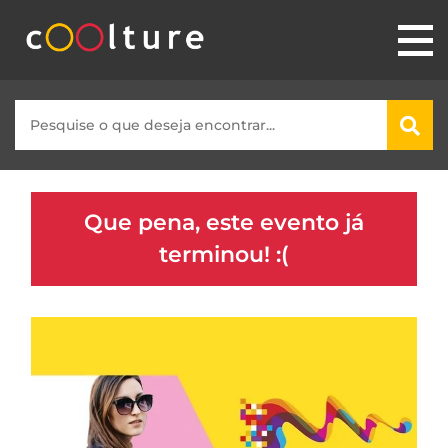
Que pena, este evento já
terminou! :(