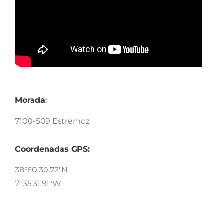
Morada:
7100-509 Estremoz
Coordenadas GPS:
38°50'30.72"N
7°35'31.91"W