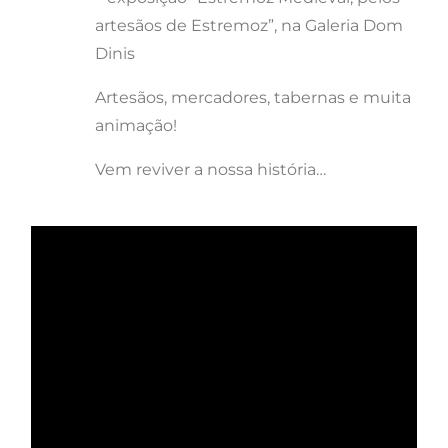
artesãos de Estremoz”, na Galeria Dom
Dinis
Artesãos, mercadores, tabernas e muita
animação!
Vem reviver a nossa história…