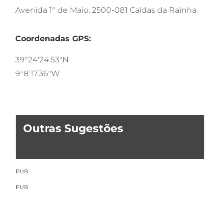
Avenida 1º de Maio, 2500-081 Caldas da Rainha
Coordenadas GPS:
39°24'24.53"N
9°8'17.36"W
Outras Sugestões
PUB
PUB