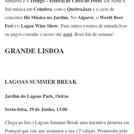
Trengo – Festival de Circo do Porto
Serralves e o
. De Norte a
Coimbra
QuebraJazz
Sul música em
, com o
e o ciclo de
Há Música no Jardim
Algarve
World Beer
concertos
. No
, o
Fest
Lagoa Wine Show
e o
. Para outros eventos de entrada livre
aqui
ou pagos consulte o nosso site
. Bom fim de semana!
GRANDE LISBOA
LAGOAS SUMMER BREAK
Jardim do Lagoas Park, Oeiras
Sexta-feira, 29 de Junho, 13:00
Chega ao fim o Lagoas Summer Break uma iniciativa pioneira em
Portugal que este ano assinalou a sua 12ª edição. Promovido pelo