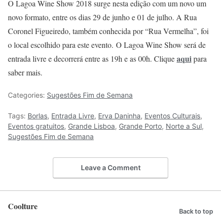
O Lagoa Wine Show 2018 surge nesta edição com um novo um
novo formato, entre os dias 29 de junho e 01 de julho. A Rua
Coronel Figueiredo, também conhecida por “Rua Vermelha”, foi
o local escolhido para este evento. O Lagoa Wine Show será de
aqui
entrada livre e decorrerá entre as 19h e as 00h. Clique
para
saber mais.
Categories:
Sugestões Fim de Semana
Tags:
Borlas
,
Entrada Livre
,
Erva Daninha
,
Eventos Culturais
,
Eventos gratuitos
,
Grande Lisboa
,
Grande Porto
,
Norte a Sul
,
Sugestões Fim de Semana
Leave a Comment
Coolture
Back to top