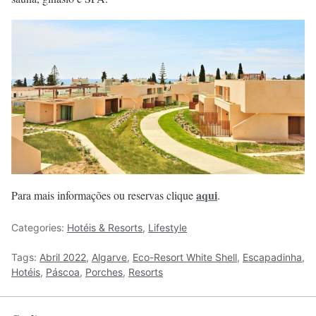
aqui
Para mais informações ou reservas clique
.
Categories:
Hotéis & Resorts
,
Lifestyle
Tags:
Abril 2022
,
Algarve
,
Eco-Resort White Shell
,
Escapadinha
,
Hotéis
,
Páscoa
,
Porches
,
Resorts