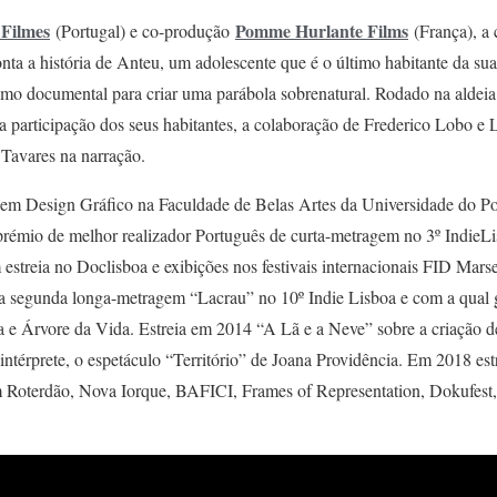
 Filmes
Pomme Hurlante Films
(Portugal) e co-produção
(França), a
ta a história de Anteu, um adolescente que é o último habitante da sua
ismo documental para criar uma parábola sobrenatural. Rodado na alde
participação dos seus habitantes, a colaboração de Frederico Lobo e Lu
Tavares na narração.
 em Design Gráfico na Faculdade de Belas Artes da Universidade do Po
prémio de melhor realizador Português de curta-metragem no 3º IndieL
streia no Doclisboa e exibições nos festivais internacionais FID Marsei
ua segunda longa-metragem “Lacrau” no 10º Indie Lisboa e com a qual
e Árvore da Vida. Estreia em 2014 “A Lã e a Neve” sobre a criação d
ntérprete, o espetáculo “Território” de Joana Providência. Em 2018 est
 Roterdão, Nova Iorque, BAFICI, Frames of Representation, Dokufest,