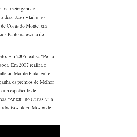
 curta-metragem do
 aldeia. João Vladimiro
ia de Covas do Monte, em
ís Palito na escrita do
rto. Em 2006 realiza “Pé na
isboa. Em 2007 realiza o
lle ou Mar de Plata, entre
 ganha os prémios de Melhor
e um espetáculo de
reia “Anteu” no Curtas Vila
 Vladivostok ou Mostra de