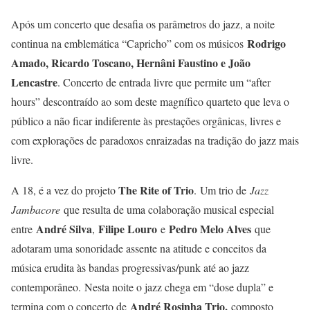
Após um concerto que desafia os parâmetros do jazz, a noite
Rodrigo
continua na emblemática “Capricho” com os músicos
Amado, Ricardo Toscano, Hernâni Faustino e João
Lencastre
. Concerto de entrada livre que permite um “after
hours” descontraído ao som deste magnífico quarteto que leva o
público a não ficar indiferente às prestações orgânicas, livres e
com explorações de paradoxos enraizadas na tradição do jazz mais
livre.
The Rite of Trio
A 18, é a vez do projeto
. Um trio de
Jazz
Jambacore
que resulta de uma colaboração musical especial
André Silva
Filipe Louro
Pedro Melo Alves
entre
,
e
que
adotaram uma sonoridade assente na atitude e conceitos da
música erudita às bandas progressivas/punk até ao jazz
contemporâneo. Nesta noite o jazz chega em “dose dupla” e
André Rosinha Trio,
termina com o concerto de
composto