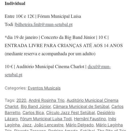
Individual
Entre 10€ e 12€ | Fórum Municipal Luísa
Todi
|bilheteira.fmlt@mun-setubal.pt
*dia 19 de janeiro | Concerto da Big Band Júnior | 10 € |
ENTRADA LIVRE PARA CRIANÇAS ATÉ AOS 14 ANOS
(mediante reserva e acompanhada por um adulto)
10 € | Auditório Municipal Cinema Charlot |
dicul@mun-
setubal.pt
Categories:
Eventos Musicais
Tags:
2020
,
André Rosinha Trio
,
Auditório Municipal Cinema
Charlot
,
Big Band Júnior
,
Câmara Municipal de Setúbal
,
Carlos
Barretto
,
Carlos Bica
,
Círculo Jazz Fest Setúbal
,
Desidério
Lázaro
,
Fórum Municipal Luísa Todi
,
Hernâni Faustino
,
Inês
Laginha
,
Jazz
,
João Lencastre
,
Mário Delgado
,
Mário Laginha
Trio
,
Ricardo Toscano
,
Rodrigo Amado
,
Setúbal
,
The Rite of Trio