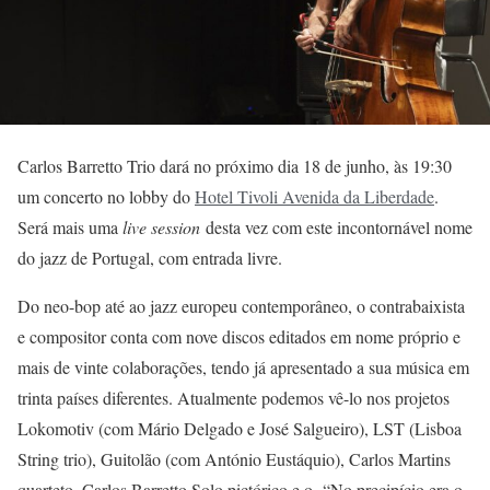
Carlos Barretto Trio dará no próximo dia 18 de junho, às 19:30
um concerto no lobby do
Hotel Tivoli Avenida da Liberdade
.
Será mais uma
live session
desta vez com este incontornável nome
do jazz de Portugal, com entrada livre.
Do neo-bop até ao jazz europeu contemporâneo, o contrabaixista
e compositor conta com nove discos editados em nome próprio e
mais de vinte colaborações, tendo já apresentado a sua música em
trinta países diferentes. Atualmente podemos vê-lo nos projetos
Lokomotiv (com Mário Delgado e José Salgueiro), LST (Lisboa
String trio), Guitolão (com António Eustáquio), Carlos Martins
quarteto, Carlos Barretto Solo pictórico e o “No precipício era o